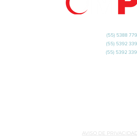
OPERADORA MEXICANA DE POLIETILEN
(55) 5388 77
(55) 5392 33
(55) 5392 33
ventas@opermex.com.m
Cda. San Buenaventura No. 7 A, Frac
Industrial San Buenaventur
Tlalnepant
Estado de México C.P. 541
AVISO DE PRIVACIDA